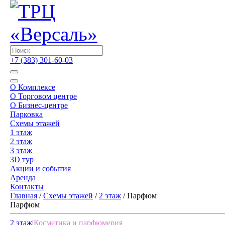
+7 (383) 301-60-03
О Комплексе
О Торговом центре
О Бизнес-центре
Парковка
Схемы этажей
1 этаж
2 этаж
3 этаж
3D тур
Акции и cобытия
Аренда
Контакты
Главная
/
Схемы этажей
/
2 этаж
/
Парфюм
Парфюм
2 этаж
|
Косметика и парфюмерия