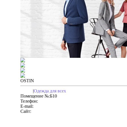
OSTIN
2 этаж
|
Одежда для всех
Помещение №:
Б10
Телефон:
8-913-951-59-37
E-mail:
Direktor922@o-stin.ru
Сайт:
www.ostin.com