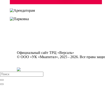
Заявка на аренду
Арендаторам
Парковка
О Комплексе
Схемы этажей
3D тур
Акции и cобытия
Аренда
Контакты
Официальный сайт ТРЦ «Версаль»
© ООО «УК «Мкапитал», 2025 - 2026. Все права защ
+7 (383) 301-60-03
г. Новосибирск, пл. Карла Маркса, 
Политика конфиденциальности
О Комплексе
О Торговом центре
О Бизнес-центре
Парковка
Схемы этажей