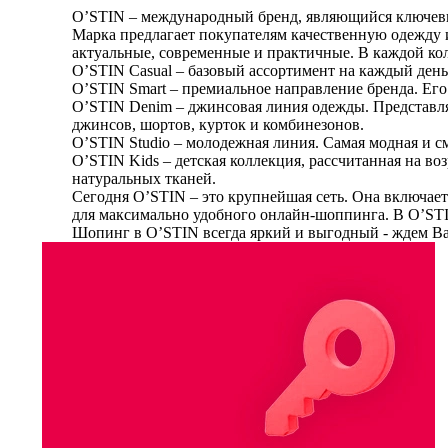
O’STIN – международный бренд, являющийся ключевы
Марка предлагает покупателям качественную одежду и
актуальные, современные и практичные. В каждой ко
O’STIN Casual – базовый ассортимент на каждый день:
O’STIN Smart – премиальное направление бренда. Его
O’STIN Denim – джинсовая линия одежды. Представля
джинсов, шортов, курток и комбинезонов.
O’STIN Studio – молодежная линия. Самая модная и см
O’STIN Kids – детская коллекция, рассчитанная на во
натуральных тканей.
Сегодня O’STIN – это крупнейшая сеть. Она включает
для максимально удобного онлайн-шоппинга. В O’STI
Шопинг в O’STIN всегда яркий и выгодный - ждем Ва