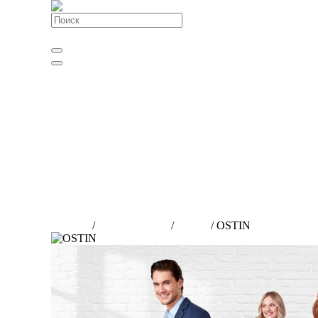
+7 (383) 301-60-03
О Комплексе
О Торговом центре
О Бизнес-центре
Парковка
Схемы этажей
1 этаж
2 этаж
3 этаж
3D тур
Акции и cобытия
Аренда
Контакты
Главная
/
Схемы этажей
/
2 этаж
/
OSTIN